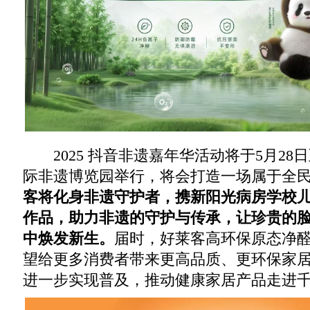
2025 抖音非遗嘉年华活动将于5月28日
际非遗博览园举行，将会打造一场属于全
客
将化身非遗守护者，携
新阳光病房学校
作品，
助力非遗的守护与传承，
让珍贵的
中焕发新生
。
届时，好莱客高环保原态净
望给更多消费者带来更高品质、更环保家
进一步实现普及，推动健康家居产品走进