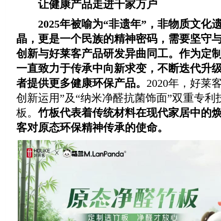
让健康产品走进千家万户
2025年被喻为“非遗年”，非物质文
晶，更是一个民族的精神密码，需要坚守
创新与好莱客产品研发异曲同工。
作为定
一直致力于
传承中向新求变，不断迭代升
者提供更多健康环保产品。
2020年，好
创新运用”及“纳米净醛抗菌饰面”双重专利
板。
竹板代表着传统材料在现代家居中的
客对原态环保精神传承的使命。