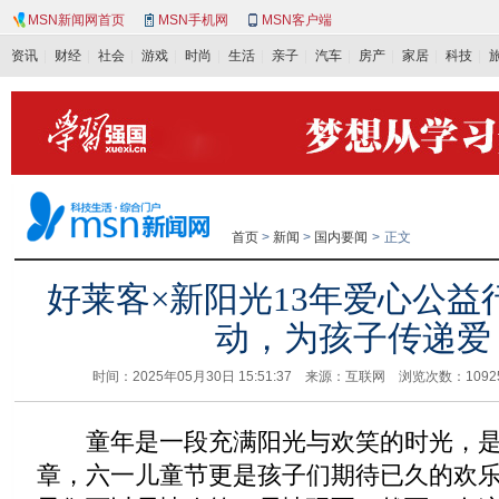
MSN新闻网首页
MSN手机网
MSN客户端
资讯
财经
社会
游戏
时尚
生活
亲子
汽车
房产
家居
科技
首页
>
新闻
>
国内要闻
>
正文
好莱客×新阳光13年爱心公益
动，为孩子传递爱
时间：2025年05月30日 15:51:37 来源：互联网 浏览次数：
109
童年是一段充满阳光与欢笑的时光，是
章，六一儿童节更是孩子们期待已久的欢