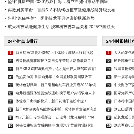
坚守“健康中国2030”战略目标，看立白如何推动中国家
再掀厨房革命！百能518不锈钢橱柜节暨健康战略升级发布
告别“以痛换美”，雾化技术开启健康护肤新趋势
航天科技赋能健康生活 骏丰科技携新品亮相2025中国航天
24小时点击排行
24小时跟帖排
新日幻乐“新物种潮驾”上手体验：酣畅出行到飞起
人大函复代
1
1
抖音挑战赛将霸屏？新日兔年营销大动作赢麻了！
民政部重申
2
2
新日K5 3.0获36氪点赞，这才是年轻人座驾应该有的
我国首批舰
3
3
为热爱加冕 首届哈弗车主全国篮球联赛圆满收官
新一届领导层
4
4
玩转色彩风暴，新日引领电动车行业开启2023年领跑
中央财政下拨
5
5
哈弗新能源体验营燃战凛冬 携手用户共话驭电未来
国家知识产
6
6
体验春日出街的快乐，新日花仙子轻松拿捏！
日本称中国
7
7
新日X女超联赛高能体验不断，玩转体育营销新高度
刘云山强调
8
8
#17开新日 专场观影会,一起诠释《龙马精神》"Ne
范长龙近日
9
9
探秘哈弗智造背后的故事 发现汽车背后的“黑科技
刘志军案8
10
10