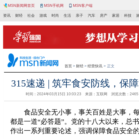
MSN新闻网首页
MSN手机网
MSN客户端
资讯
财经
社会
游戏
时尚
生活
亲子
汽车
房产
家居
科技
首页
>
财经
>
经营快讯
>
正文
315速递 | 筑牢食安防线，保
时间：2024年03月15日 10:03:23 来源：互联网 浏览次数：
246
食品安全无小事，事关百姓是大事，每年
都是一道“必答题”。党的十八大以来，总
作出一系列重要论述，强调保障食品安全