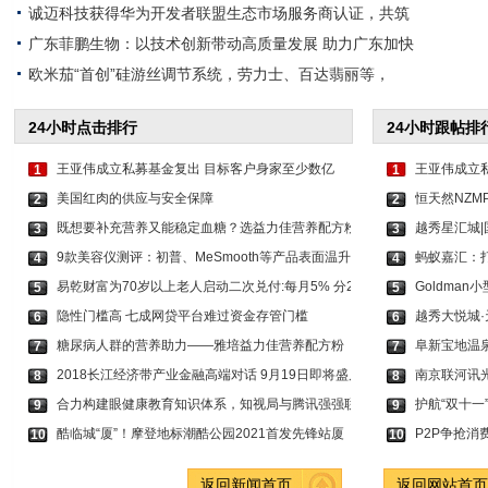
诚迈科技获得华为开发者联盟生态市场服务商认证，共筑
广东菲鹏生物：以技术创新带动高质量发展 助力广东加快
欧米茄“首创”硅游丝调节系统，劳力士、百达翡丽等，
24小时点击排行
24小时跟帖排
王亚伟成立私募基金复出 目标客户身家至少数亿
王亚伟成立
1
1
美国红肉的供应与安全保障
恒天然NZMP
2
2
既想要补充营养又能稳定血糖？选益力佳营养配方粉
越秀星汇城
3
3
9款美容仪测评：初普、MeSmooth等产品表面温升超
蚂蚁嘉汇：打
4
4
易乾财富为70岁以上老人启动二次兑付:每月5% 分2
Goldman
5
5
隐性门槛高 七成网贷平台难过资金存管门槛
越秀大悦城·
6
6
糖尿病人群的营养助力——雅培益力佳营养配方粉
阜新宝地温泉
7
7
2018长江经济带产业金融高端对话 9月19日即将盛启
南京联河讯
8
8
合力构建眼健康教育知识体系，知视局与腾讯强强联
护航“双十一
9
9
酷临城“厦”！摩登地标潮酷公园2021首发先锋站厦
P2P争抢消
10
10
返回新闻首页
返回网站首