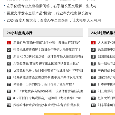
左手亿级专业文档检索问答，右手超长图文理解、生成与
百度文库发布全新产品“橙篇”，行业率先推出超长篇专
2024百度万象大会：百度APP全面焕新，让大模型人人可用
24小时点击排行
24小时跟帖排
新日幻乐“新物种潮驾”上手体验：酣畅出行到飞起
人大函复代
1
1
抖音挑战赛将霸屏？新日兔年营销大动作赢麻了！
民政部重申
2
2
新日K5 3.0获36氪点赞，这才是年轻人座驾应该有的
我国首批舰
3
3
为热爱加冕 首届哈弗车主全国篮球联赛圆满收官
新一届领导层
4
4
玩转色彩风暴，新日引领电动车行业开启2023年领跑
中央财政下拨
5
5
哈弗新能源体验营燃战凛冬 携手用户共话驭电未来
国家知识产
6
6
体验春日出街的快乐，新日花仙子轻松拿捏！
日本称中国
7
7
新日X女超联赛高能体验不断，玩转体育营销新高度
刘云山强调
8
8
#17开新日 专场观影会,一起诠释《龙马精神》"Ne
范长龙近日
9
9
探秘哈弗智造背后的故事 发现汽车背后的“黑科技
刘志军案8
10
10