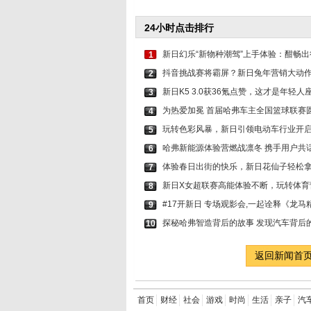
24小时点击排行
新日幻乐“新物种潮驾”上手体验：酣畅
1
抖音挑战赛将霸屏？新日兔年营销大动
2
新日K5 3.0获36氪点赞，这才是年轻
3
为热爱加冕 首届哈弗车主全国篮球联赛
4
玩转色彩风暴，新日引领电动车行业开启2
5
哈弗新能源体验营燃战凛冬 携手用户共
6
体验春日出街的快乐，新日花仙子轻松
7
新日X女超联赛高能体验不断，玩转体育
8
#17开新日 专场观影会,一起诠释《龙马精
9
探秘哈弗智造背后的故事 发现汽车背后的
10
返回新闻首
首页
财经
社会
游戏
时尚
生活
亲子
汽