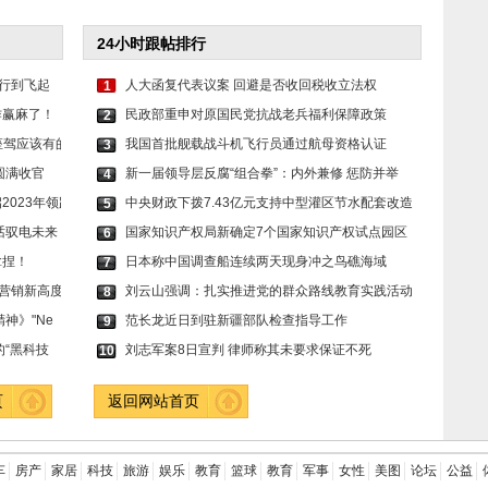
24小时跟帖排行
出行到飞起
人大函复代表议案 回避是否收回税收立法权
1
作赢麻了！
民政部重申对原国民党抗战老兵福利保障政策
2
人座驾应该有的
我国首批舰载战斗机飞行员通过航母资格认证
3
圆满收官
新一届领导层反腐“组合拳”：内外兼修 惩防并举
4
023年领跑
中央财政下拨7.43亿元支持中型灌区节水配套改造
5
话驭电未来
国家知识产权局新确定7个国家知识产权试点园区
6
拿捏！
日本称中国调查船连续两天现身冲之鸟礁海域
7
营销新高度
刘云山强调：扎实推进党的群众路线教育实践活动
8
神》"Ne
范长龙近日到驻新疆部队检查指导工作
9
“黑科技
刘志军案8日宣判 律师称其未要求保证不死
10
页
返回网站首页
车
房产
家居
科技
旅游
娱乐
教育
篮球
教育
军事
女性
美图
论坛
公益