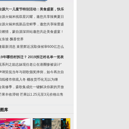
自源六一儿童节特别活动：美食盛宴，快乐
自源火锅米线双星闪耀，邀您共享辣爽夏日
自源火锅米线新品尝鲜季，邀您共享味蕾盛
日燃情，蒙自源深圳站邀您共赴美食盛宴！
在东坡·飘香世界
健最新消息 束昱辉近况取保候审600亿怎么
019年哪些村拆迁？ 2019拆迁村名单一览表
花系列之励志妹现任老公在港圈惨被设计“
伊琍笑侃当年与胡歌颁奖摔倒，如今再次自
四线楼市彻底入冬 棚改货币化无以为继
金装修季，森歌集成灶一键解决你家的开放
芒果丰收滞销 芒果以1.25元至3元价格出售
图库