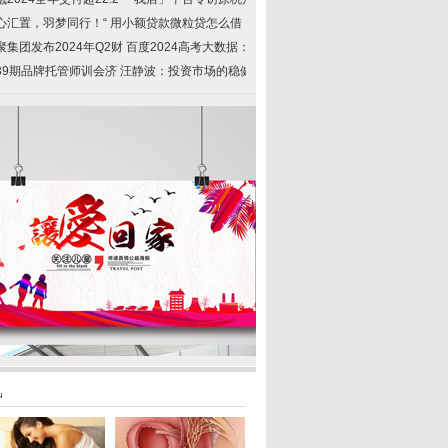
心汇置，羽梦同行！“
用小额贷款微粒贷怎么借
聚集团发布2024年Q2财
百度2024高考大数据：脱
39期品牌托管师训会济
汪静波：投资市场的稳健