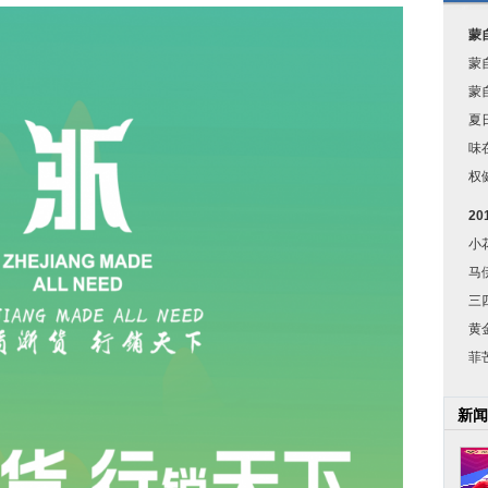
蒙
蒙
蒙
夏
味
权
2
小
马
三
黄
菲
新闻