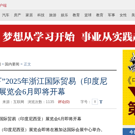
客户端
汽车
房产
家居
科技
旅游
娱乐
教育
篮球
教育
军事
女性
美
闻
>
国内要闻
>
正文
下”2025年浙江国际贸易（印度尼
展览会6月即将开幕
T
1:11 来源：互联网 浏览次数：
1135
评论(
0)
字号：
T
江国际贸易（印度尼西亚）展览会6月即将开幕
易（印度尼西亚）展览会即将在雅加达国际会展中心举办。
今