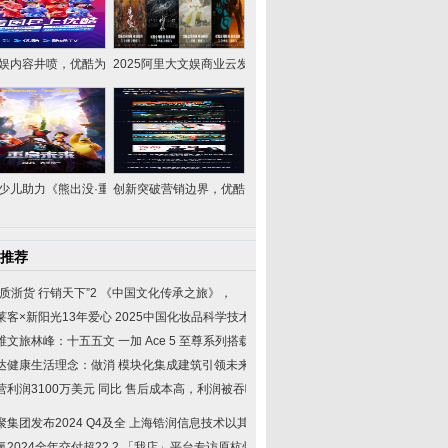
娱内容井喷，优酷为品牌
2025阿里大文娱商业云发布|2
少儿助力《熊出没·重启
创新突破营销边界，优酷斩获
推荐
品质浙货 行销天下”2
《中国文化传承之旅》，
莱客×新阳光13年爱心
2025中国化妆品科学技术
维文旅林峰：十五五文
一加 Ace 5 至尊系列搭载
达健康生活理念：做消
模块化集成建筑引领未来
营利润3100万美元 同比
售后成本高，利润被吞噬
聚集团发布2024 Q4及全
上海锆润信息技术以其强
氪2024全年交付超22.2
「我店」平台专访原杭州