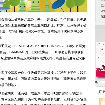
匠
欢
第
由浙江省商务厅主办，共计35家企业，70个摊位。其母展
达国际工业联展的参展企业来自浙江、广东、江苏等20个省
参展，展览面积达45,000平方米。展前预注册买家超70,000
商。
T.SONGLAS EXHIBITION SERVICE等知名展览
合会、GAMMA印尼工业机械协会、PDF印尼包装印刷联合
当地专业领域商协会及政府机构鼎力支持，构建起高度专业化的
度交流和合作，促进供需高效对接，2025年上半年，印尼
坤甸、望加锡、万隆等地举办多场路演活动，现场推介优质浙
市场的影响力。
破隔阂、通商机、成生意，本届印尼展“智能化”再次升
镜，首次应用AI辅助行为和客户画像分析功能，及时提供外贸跟