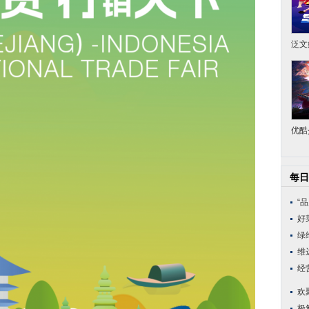
泛文
优酷
每日
“
好
绿
维
经
欢
极