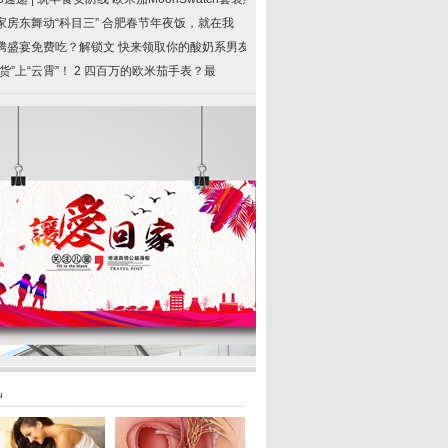
家房东舞动“科目三”
合肥春节年夜饭，就在我
腾盛宴免费吃？解锁文
快来领取你的酸奶系男友
货”上“云霄”！ 2
四百万的欧米茄手表？最