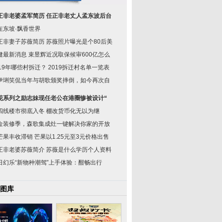
正非老婆孟军简历 任正非老丈人孟东波后台
在东坡·飘香世界
正非妻子苏薇简历 苏薇照片曝光是个80后美
健最新消息 束昱辉近况取保候审600亿怎么
019年哪些村拆迁？ 2019拆迁村名单一览表
伊琍笑侃当年与胡歌颁奖摔倒，如今再次自
花系列之励志妹现任老公在港圈惨被设计“
四线楼市彻底入冬 棚改货币化无以为继
金装修季，森歌集成灶一键解决你家的开放
芒果丰收滞销 芒果以1.25元至3元价格出售
正非老婆苏薇简介 苏薇是什么学历个人资料
日幻乐“新物种潮驾”上手体验：酣畅出行
图库