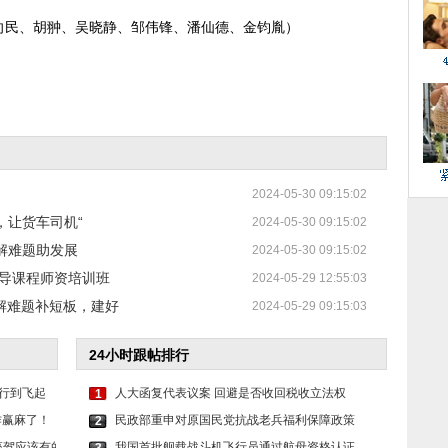
向民、胡翀、吴晓静、邹伟锋、潘仙德、金钧胤）
2024-05-30 09:15:02
，让货车司机“
2024-05-30 09:15:02
解难题助发展
2024-05-30 09:15:02
导课程师资培训班
2024-05-29 12:55:03
｜解难题补短板，建好
2024-05-29 09:15:03
24小时跟帖排行
出行到飞起
人大函复代表议案 回避是否收回税收立法权
1
作赢麻了！
民政部重申对原国民党抗战老兵福利保障政策
2
人座驾应该有的
我国首批舰载战斗机飞行员通过航母资格认证