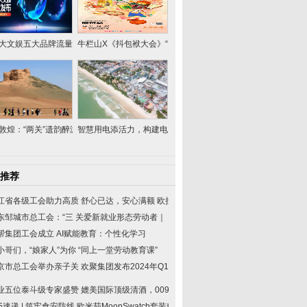
大文娱五大品牌流量产品
牛栏山X《抖包袱大会》“超级
敦煌：“两关”遗韵醉游
智慧用电添活力，构建电力服
推荐
江省各级工会助力高质
舒心已达，安心满额 欧拉
东邹城市总工会：“三
关爱新就业形态劳动者｜
帮集团工会成立
AI赋能教育：个性化学习
小哥们，“娘家人”为你
“同上一堂劳动教育课”
京市总工会举办亲子关
欢聚集团发布2024年Q1财
业五位泰斗级专家盛赞
媲美国际顶级清酒，009酃
15速递 | 筑牢食安防线
欧米茄MoonSwatch套装慈