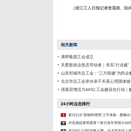
（浙江工人日报记者曾晨路、阮
相关新闻
满帮集团工会成立
关爱新就业形态劳动者｜夯实“行业建”
山东邹城市总工会：“三方联建”为民企
北京市总工会举办亲子关系心理团体辅
强基层增活力&#32;工会建设在行动
24小时点击排行
新日幻乐“新物种潮驾”上手体验：酣畅
1
抖音挑战赛将霸屏？新日兔年营销大动
2
新日K5 3.0获36氪点赞，这才是年轻