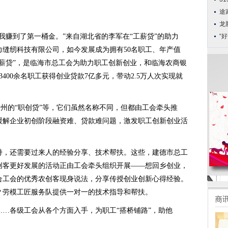
途
龙
我赚到了第一桶金。”来自湖北省的李军在“工薪贷”的助力
“好
万力缝纫科技有限公司，如今发展成为拥有50名职工、年产值
“工薪贷”，是临海市总工会为助力职工创新创业，和临海农商银
400余名职工获得创业贷款7亿多元，带动2.5万人次实现就
、衢州的“职创贷”等，它们虽然名称不同，但都由工会牵头推
缓解企业初创阶段融资难、贷款难问题，激发职工创新创业活
持，还需要过来人的经验分享、技术帮扶。这些，建德市总工
创客更好发展的活动正由工会牵头组织开展——想回乡创业，
合工会的优秀农创客现身说法，分享传授创业创新心得经验。
？劳模工匠服务队提供一对一的技术指导和帮扶。
…各级工会从各个方面入手，为职工“搭桥铺路”，助他