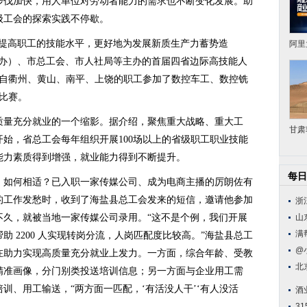
步伐加快，用人单位对劳动者能力的需求也不断变化发展。助
级工会的探索实践不停歇。
来提高职工的技能水平，更好地为发展新质生产力蓄势造
阿里
才办）、市总工会、市人社局等主办的首届四省边际高技能人
来自衢州、黄山、南平、上饶的职工参加了数控车工、数控铣
比赛。
质量充分就业的一个缩影。据介绍，聚焦重大战略、重大工
甘肃
开始，省总工会每年组织开展100场以上的省级职工职业技能
能力素质得到增强，就业能力得到不断提升。
每日
。如何相适？已入职一家传媒公司、成为电商主播的厉朗佐有
的工作发愁时，收到了海盐县总工会发来的短信，邀请他参加
浙
不久，就被当地一家传媒公司录用。“这不是个例，我们开展
山
满
帮助 2200 人实现转岗分流，人岗匹配度比较高。”海盐县总工
@
在助力实现高质量充分就业上发力。一方面，综合年龄、受教
北
精准画像，分门别类投送培训信息；另一方面与企业用工需
训、用工输送，“两方面一匹配，‘有活没人干’‘有人没活
酒
3