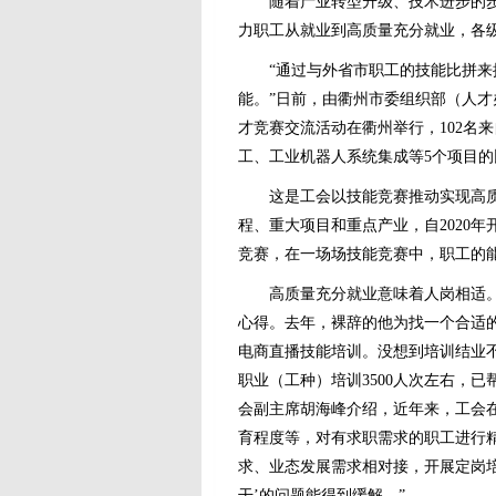
随着产业转型升级、技术进步的
力职工从就业到高质量充分就业，各
“通过与外省市职工的技能比拼
能。”日前，由衢州市委组织部（人
才竞赛交流活动在衢州举行，102名
工、工业机器人系统集成等5个项目的
这是工会以技能竞赛推动实现高
程、重大项目和重点产业，自2020年
竞赛，在一场场技能竞赛中，职工的
高质量充分就业意味着人岗相适
心得。去年，裸辞的他为找一个合适
电商直播技能培训。没想到培训结业
职业（工种）培训3500人次左右，已
会副主席胡海峰介绍，近年来，工会
育程度等，对有求职需求的职工进行
求、业态发展需求相对接，开展定岗培
干’的问题能得到缓解。”