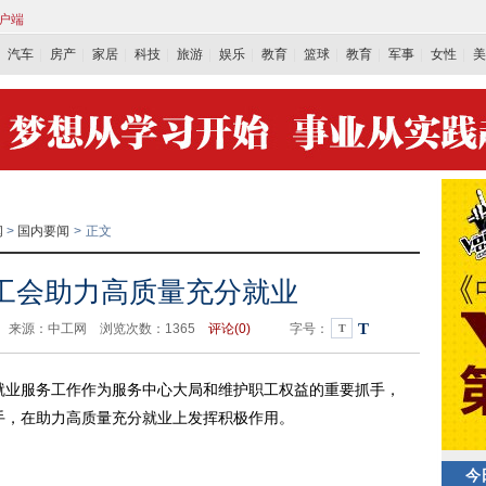
客户端
汽车
房产
家居
科技
旅游
娱乐
教育
篮球
教育
军事
女性
美
闻
>
国内要闻
>
正文
工会助力高质量充分就业
T
5:04 来源：中工网 浏览次数：
1365
评论(
0)
字号：
T
就业服务工作作为服务中心大局和维护职工权益的重要抓手，
手，在助力高质量充分就业上发挥积极作用。
今