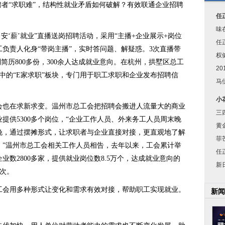
聘者“求职难”，结构性就业矛盾如何破解？有效联通企业招聘
任
味
安‘薪’就业”直播送岗招聘活动，采用“主播+企业展示+岗位
任
工负责人化身“带岗主播”，实时答问题、解疑惑。3次直播带
权
到简历800多份，300余人达成就业意向。在杭州，拱墅区总工
2
其中的“E家求职”板块，专门用于职工求职和企业发布招聘信
马
小
会也在求新求变。温州市总工会把招聘会搬进人流量大的商业
三
提供5300多个岗位，“企业工作人员、外来务工人员周末晚
黄
晚，通过摆摊形式，让求职者与企业直接对接，更直观地了解
菲
。”温州市总工会相关工作人员相告，去年以来，工会累计举
任
业数2800多家，提供就业岗位数8.5万个，达成就业意向的
新
人次。
工会用多种形式让变化和需求有效对接，帮助职工实现就业。
新闻